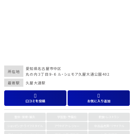
愛知県
名古屋市中区
所在地
丸の内３丁目９-６ ル・シェモア久屋大通公園402
最寄駅
久屋大通駅
口コミを投稿
お気に入り追加
整体・接骨・鍼灸
学習塾・予備校
飲食・レストラン
ショッピング・ライフスタイル
アウトドア・レジャー
中古品売買・リサイクル