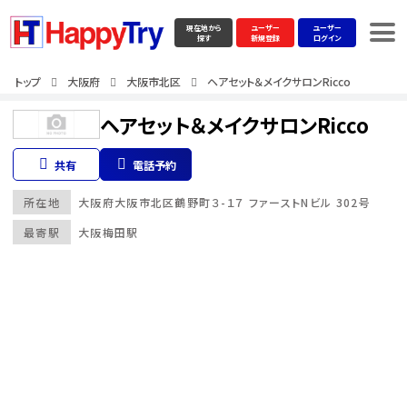
現在地から
ユーザー
ユーザー
探す
新規登録
ログイン
トップ
大阪府
大阪市北区
ヘアセット＆メイクサロンRicco
ヘアセット＆メイクサロンRicco
共有
電話予約
所在地
大阪府
大阪市北区
鶴野町３-１７ ファーストNビル 302号
最寄駅
大阪梅田駅