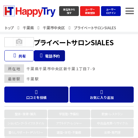
現在地から
ユーザー
ユーザー
探す
新規登録
ログイン
トップ
千葉県
千葉市中央区
プライベートサロンSIALES
プライベートサロンSIALES
共有
電話予約
所在地
千葉県
千葉市中央区
新千葉１丁目７-９
最寄駅
千葉駅
口コミを投稿
お気に入り追加
整体・接骨・鍼灸
学習塾・予備校
飲食・レストラン
ショッピング・ライフスタイル
アウトドア・レジャー
中古品売買・リサイクル
暮らしサポート・デリバリー
建設・住宅・不動産
法律・専門家