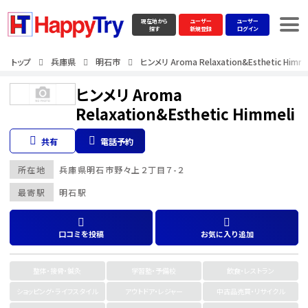
現在地から
ユーザー
ユーザー
探す
新規登録
ログイン
トップ
兵庫県
明石市
ヒンメリ Aroma Relaxation&Esthetic Himme
ヒンメリ Aroma
Relaxation&Esthetic Himmeli
共有
電話予約
所在地
兵庫県
明石市
野々上２丁目７-２
最寄駅
明石駅
口コミを投稿
お気に入り追加
整体・接骨・鍼灸
学習塾・予備校
飲食・レストラン
ショッピング・ライフスタイル
アウトドア・レジャー
中古品売買・リサイクル