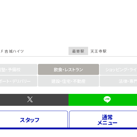
1F 吉城ハイツ
最寄駅
天王寺駅
習塾・予備校
飲食・レストラン
ショッピング・ラ
ポート・デリバリー
建設・住宅・不動産
法律・専
通常
スタッフ
メニュー