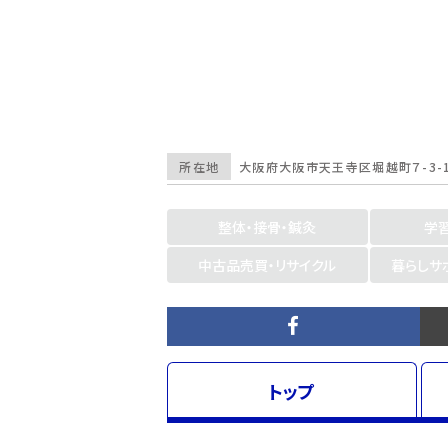
所在地
大阪府
大阪市天王寺区
堀越町７-3-
整体・接骨・鍼灸
学
中古品売買・リサイクル
暮らしサ
トップ