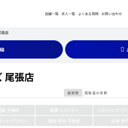
店舗一覧
求人一覧
よくある質問
お問い合わせ
尾張店
稿
 尾張店
最寄駅
尾張星の宮駅
習塾・予備校
飲食・レストラン
ショッピング・ラ
ポート・デリバリー
建設・住宅・不動産
法律・専