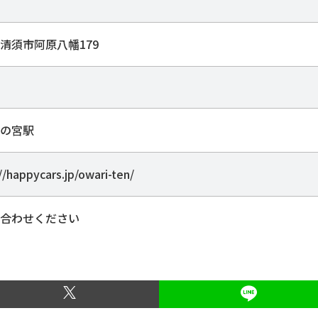
清須市阿原八幡179
の宮駅
//happycars.jp/owari-ten/
合わせください