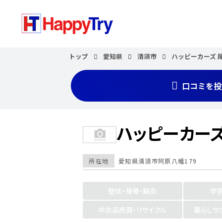
トップ
愛知県
清須市
ハッピーカーズ 
口コミを投
ハッピーカーズ
所在地
愛知県
清須市
阿原八幡179
整体・接骨・鍼灸
学
中古品売買・リサイクル
暮らしサ