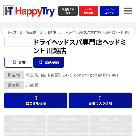
現在地から
ユーザー
ユーザー
探す
新規登録
ログイン
トップ
埼玉県
川越市
ドライヘッドスパ専門店ヘッドミント 川越店
ドライヘッドスパ専門店ヘッドミ
ント 川越店
共有
電話予約
所在地
埼玉県
川越市
菅原町24-５ konomigobankan 401
最寄駅
川越駅
口コミを投稿
お気に入り追加
整体・接骨・鍼灸
学習塾・予備校
飲食・レストラン
ショッピング・ライフスタイル
アウトドア・レジャー
中古品売買・リサイクル