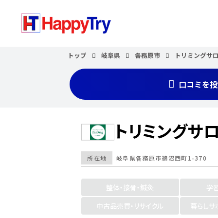
トップ
岐阜県
各務原市
トリミングサロ
口コミを投
トリミングサロ
所在地
岐阜県
各務原市
鵜沼西町1-370
整体・接骨・鍼灸
学
中古品売買・リサイクル
暮らしサ