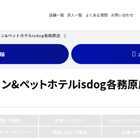
店舗一覧
求人一覧
よくある質問
お問い合わせ
ン&ペットホテルisdog各務原店
稿
ン&ペットホテルisdog各務原
習塾・予備校
飲食・レストラン
ショッピング・ラ
ポート・デリバリー
建設・住宅・不動産
法律・専