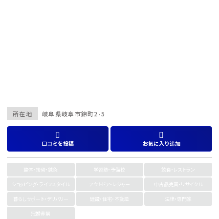
所在地
岐阜県
岐阜市
錦町2-5
口コミを投稿
お気に入り追加
整体・接骨・鍼灸
学習塾・予備校
飲食・レストラン
ショッピング・ライフスタイル
アウトドア・レジャー
中古品売買・リサイクル
暮らしサポート・デリバリー
建設・住宅・不動産
法律・専門家
冠婚葬祭