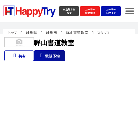
現在地から
ユーザー
ユーザー
探す
新規登録
ログイン
トップ
岐阜県
岐阜市
祥山書道教室
スタッフ
祥山書道教室
共有
電話予約