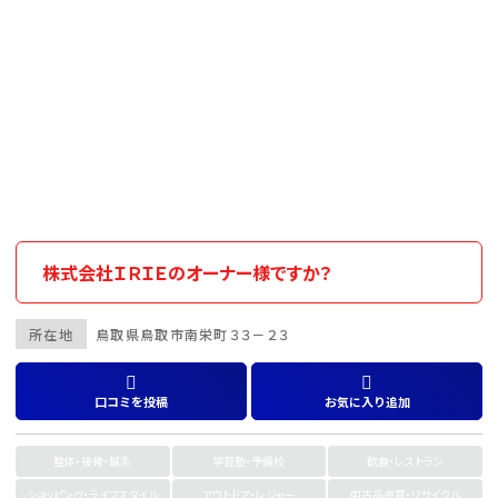
株式会社ＩＲＩＥのオーナー様ですか？
所在地
鳥取県
鳥取市
南栄町３３－２３
口コミを投稿
お気に入り追加
整体・接骨・鍼灸
学習塾・予備校
飲食・レストラン
ショッピング・ライフスタイル
アウトドア・レジャー
中古品売買・リサイクル