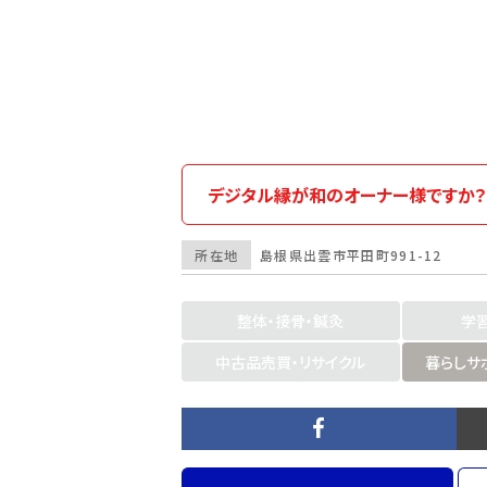
デジタル縁が和のオーナー様ですか？
所在地
島根県
出雲市
平田町991-12
整体・接骨・鍼灸
学
中古品売買・リサイクル
暮らしサ