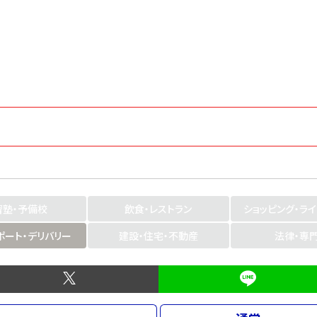
習塾・予備校
飲食・レストラン
ショッピング・ラ
ポート・デリバリー
建設・住宅・不動産
法律・専