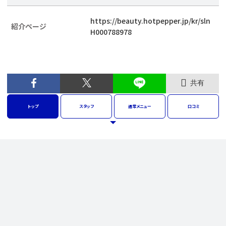
https://beauty.hotpepper.jp/kr/sln
紹介ページ
H000788978
共有
トップ
スタッフ
通常
メニュー
口コミ